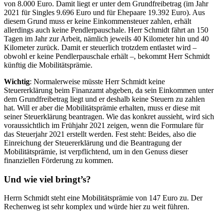
von 8.000 Euro. Damit liegt er unter dem Grundfreibetrag (im Jahr
2021 für Singles 9.696 Euro und für Ehepaare 19.392 Euro). Aus
diesem Grund muss er keine Einkommensteuer zahlen, erhält
allerdings auch keine Pendlerpauschale. Herr Schmidt fährt an 150
Tagen im Jahr zur Arbeit, nämlich jeweils 40 Kilometer hin und 40
Kilometer zurück. Damit er steuerlich trotzdem entlastet wird –
obwohl er keine Pendlerpauschale erhält –, bekommt Herr Schmidt
künftig die Mobilitätsprämie.
Wichtig
: Normalerweise müsste Herr Schmidt keine
Steuererklärung beim Finanzamt abgeben, da sein Einkommen unter
dem Grundfreibetrag liegt und er deshalb keine Steuern zu zahlen
hat. Will er aber die Mobilitätsprämie erhalten, muss er diese mit
seiner Steuerklärung beantragen. Wie das konkret aussieht, wird sich
voraussichtlich im Frühjahr 2021 zeigen, wenn die Formulare für
das Steuerjahr 2021 erstellt werden. Fest steht: Beides, also die
Einreichung der Steuererklärung und die Beantragung der
Mobilitätsprämie, ist verpflichtend, um in den Genuss dieser
finanziellen Förderung zu kommen.
Und wie viel bringt’s?
Herrn Schmidt steht eine Mobilitätsprämie von 147 Euro zu. Der
Rechenweg ist sehr komplex und würde hier zu weit führen.