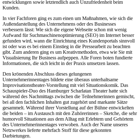
entwicklungen sowie letztendlich auch Unzufriedenheit beim
Kunden.
In vier Fachforen ging es zum einen um Maßnahmen, wie sich die
Außendarstellung des Unternehmens oder des Businesses
verbessern lässt: Wie sich die eigene Webseite schon mit wenig
Aufwand für Suchmaschinenoptimierung (SEO) im Internet besser
gefunden wird, wann die Einrichtung eines Kundenportals sinnvoll
ist oder was es bei einem Einstieg in die Pressearbeit zu beachten
gibt. Zum anderen ging es um Kreativmethoden, etwa wie Sie mit
Visualisierung Ihr Business aufpeppen. Alle Foren boten fundierte
Informationen, die sich leicht in der Praxis umsetzen lassen.
Den krönenden Abschluss dieses gelungenen
Unternehmerinnentages bildete eine überaus unterhaltsame
Improvisationstheater-Vorstellung mit viel Situationskomik. Das
Schauspieler-Duo des Hamburger Scharlatan Theater hatte sich
während des Nachmittags zwischen die Teilnehmerinnen gemischt,
bei all den fachlichen Inhalten gut zugehört und markante Sätze
gesammelt. Während ihrer Vorstellung auf der Bühne entwickelten
die beiden – im Austausch mit den Zuhörerinnen – Sketche, die sehr
humorvoll Situationen aus dem Alltag mit Erlebtem und Gehörtem
des Unternehmerinnentages verwoben. Auch der Name unseres
Netzwerkes lieferte mehrfach Stoff für diese gekonnten
Darbietungen.