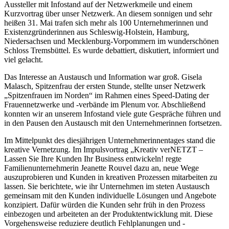
Aussteller mit Infostand auf der Netzwerkmeile und einem
Kurzvortrag über unser Netzwerk. An diesem sonnigen und sehr
heißen 31. Mai trafen sich mehr als 100 Unternehmerinnen und
Existenzgründerinnen aus Schleswig-Holstein, Hamburg,
Niedersachsen und Mecklenburg-Vorpommern im wunderschönen
Schloss Tremsbüttel. Es wurde debattiert, diskutiert, informiert und
viel gelacht.
Das Interesse an Austausch und Information war groß. Gisela
Malasch, Spitzenfrau der ersten Stunde, stellte unser Netzwerk
„Spitzenfrauen im Norden“ im Rahmen eines Speed-Dating der
Frauennetzwerke und -verbände im Plenum vor. Abschließend
konnten wir an unserem Infostand viele gute Gespräche führen und
in den Pausen den Austausch mit den Unternehmerinnen fortsetzen.
Im Mittelpunkt des diesjährigen Unternehmerinnentages stand die
kreative Vernetzung. Im Impulsvortrag „Kreativ verNETZT –
Lassen Sie Ihre Kunden Ihr Business entwickeln! regte
Familienunternehmerin Jeanette Rouvel dazu an, neue Wege
auszuprobieren und Kunden in kreativen Prozessen mitarbeiten zu
lassen. Sie berichtete, wie ihr Unternehmen im steten Austausch
gemeinsam mit den Kunden individuelle Lösungen und Angebote
konzipiert. Dafür würden die Kunden sehr früh in den Prozess
einbezogen und arbeiteten an der Produktentwicklung mit. Diese
Vorgehensweise reduziere deutlich Fehlplanungen und -